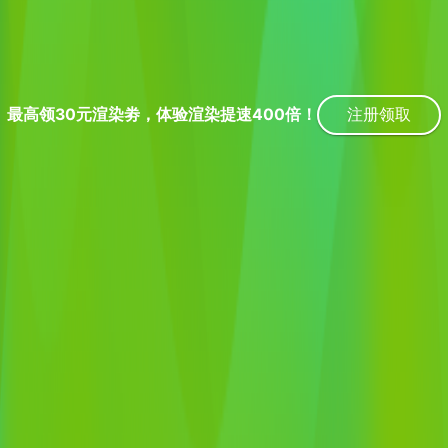
注册领取
最高领30元渲染劵，体验渲染提速400倍！