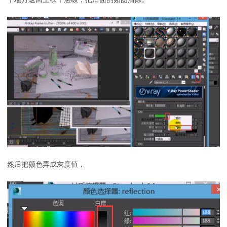
然后把颜色弄成灰度值，