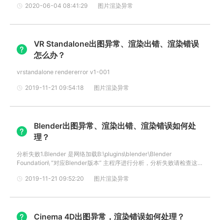
2020-06-04 08:41:29
图片渲染异常
都被关掉了：这四种情况都会导致只渲染出了一个物体
VR Standalone出图异常、渲染出错、渲染错误
怎么办？
vrstandalone rendererror v1-001
2019-11-21 09:54:18
图片渲染异常
Blender出图异常、渲染出错、渲染错误如何处
理？
分析失败1.Blender 是网络加载B:\plugins\blender\Blender
Foundation\ “对应Blender版本” 主程序进行分析，分析失败请检查这目
录下是否有客户使用的版本2.检查客户是否使用了A-D 盘符的路径 3.请
2019-11-21 09:52:20
图片渲染异常
对比文件大小和本地是否一致，确认是否上传完整，最好打包完整工程
目录上传 渲染失败1.文件
Cinema 4D出图异常，渲染错误如何处理？