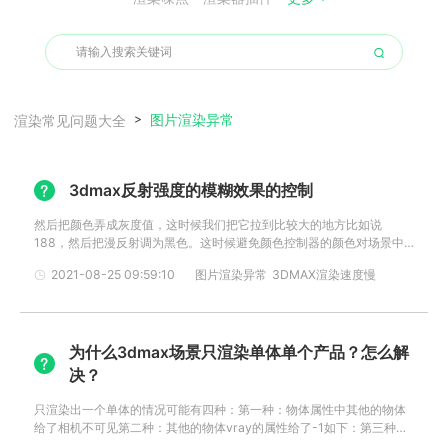
图片渲染异常
渲染常见问题大全
3dmax反射强度的模糊效果的控制
然后把颜色弄成灰度值，这时候我们把它拉到比较大的地方比如说
188，然后把漫反射调为黑色。这时候避免颜色控制器的颜色对场景中
的物体材质造成影响，因为这个漫反射它没有反射的区域显示的是漫反
2021-08-25 09:59:10
图片渲染异常
3DMAX渲染速度慢
射它本身的颜色反射的就是靠反射参数的强度来控制的。我们调成黑色
方便我们进行讲解，好了我们现在渲染，大家可以发现，当我们把颜色
调成黑色的时候我们模拟一个镜面不
为什么3dmax场景只渲染单体单个产品？怎么解
决？
只渲染出一个单体的情况可能有四种：第一种：物体属性中其他的物体
给了相机不可见第二种：其他的物体vray的属性给了-1如下：第三种：
vray的渲染面板设置了只渲染这一个图层：第四种：是其他的物体属性