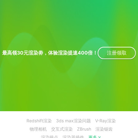
下载
动画客户端
动画客户端
动画客户端
动画客户端
动画客户端
动画客户端
效果图客户端
效果图客户端
效果图客户端
效果图客户端
效果图客户端
效果图客户端
帮助/教程
登录
注册领取
最高领30元渲染劵，体验渲染提速400倍！
Redshift渲染
3ds max渲染问题
V-Ray渲染
物理相机
交互式渲染
ZBrush
渲染锯齿
渲染噪点
渲染器插件
更多
>