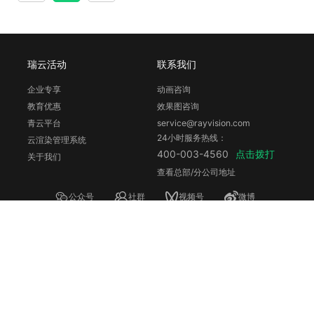
瑞云活动
联系我们
企业专享
动画咨询
教育优惠
效果图咨询
青云平台
service@rayvision.com
24小时服务热线：
云渲染管理系统
点击拨打
400-003-4560
关于我们
查看总部/分公司地址
公众号
社群
视频号
微博
B站
知乎
抖音
小红书
瑞云旗下其他产品系列：
3DCAT实时渲染云
镭速传输
青椒云
©
2026
深圳市瑞云科技股份有限公司
粤ICP备12028569号
粤公网安备44030502003752号
中华人民共和国增值电信业务经营许可证编号：合字 B1-20200125