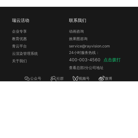
瑞云活动
联系我们
企业专享
动画咨询
教育优惠
效果图咨询
青云平台
service@rayvision.com
24小时服务热线：
云渲染管理系统
点击拨打
400-003-4560
关于我们
查看总部/分公司地址
公众号
社群
视频号
微博
B站
知乎
抖音
小红书
瑞云旗下其他产品系列：
3DCAT实时渲染云
镭速传输
青椒云
©
2026
深圳市瑞云科技股份有限公司
粤ICP备12028569号
粤公网安备44030502003752号
中华人民共和国增值电信业务经营许可证编号：合字 B1-20200125
Renderbus
渲染农场
，海量机器
云渲染
平台